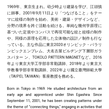
1969年、東京生まれ。幼少時より建築を学び、江頭慎
に師事。2001年9月11日より「つなげること」をテー
マに紋様の制作を始め、美術・建築・デザインなど、
分野の境界を跨ぐ活動を続ける。単純な幾何学原理に
基づいた定規やコンパスで再現可能な紋と紋様の制作
や、同様の原理を応用した立体物の設計／制作も行な
っている。主な作品に東京2020オリンピック・パラリ
ンピックエンブレム、大名古屋ビルヂング下層部ガラ
スパター ン、TOKOLO PATTERN MAGNETなど。2016
年より東京大学工学部非常勤講師、2018年より東京大
学教養学部非常勤講師、2022年より國立臺灣師範大學
（TAIPEI, TAIWAN）客座教授を務める。
Born in Tokyo in 1969. He studied architecture from an
early age and apprenticed under Shin Egashira. Since
September 11, 2001, he has been creating patterns under
the theme of "connecting things," engaging in activities that