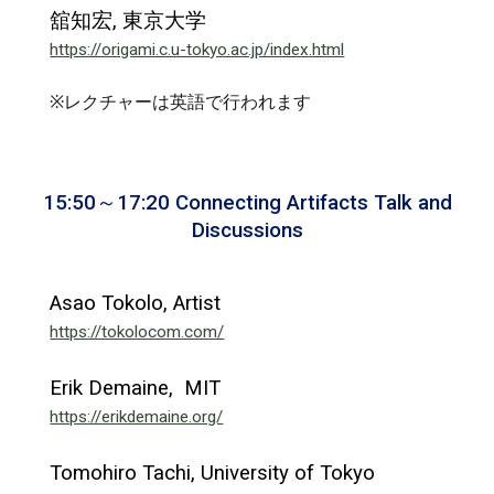
舘知宏
,
東京大学
https://origami.c.u-tokyo.ac.jp/index.html
※
レクチャー
は英語で行われます
15:50～17:20
Connecting Artifacts Talk and
Discussions
Asao Tokolo, Artist
https://tokolocom.com/
Erik Demaine, MIT
https://erikdemaine.org/
Tomohiro Tachi, University of Tokyo