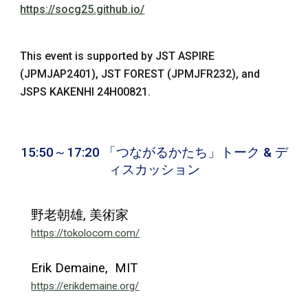
https://socg25.github.io/
This event is supported by JST ASPIRE
(JPMJAP2401), JST FOREST (JPMJFR232), and
JSPS KAKENHI 24H00821.
1
5
:
5
0～1
7
:
2
0 「
つながるかたち」トーク & デ
ィスカッション
野老朝雄
,
美術家
https://tokolocom.com/
Erik Demaine
,
MIT
https://erikdemaine.org/