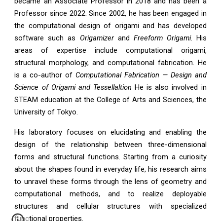
became an Associate Professor in 2018 and has been a
Professor since 2022. Since 2002, he has been engaged in
the computational design of origami and has developed
software such as
Origamizer
and
Freeform Origami
. His
areas of expertise include computational origami,
structural morphology, and computational fabrication. He
is a co-author of
Computational Fabrication — Design and
Science of Origami and Tessellaltion
He is also involved in
STEAM education at the College of Arts and Sciences, the
University of Tokyo.
His laboratory focuses on elucidating and enabling the
design of the relationship between three-dimensional
forms and structural functions. Starting from a curiosity
about the shapes found in everyday life, his research aims
to unravel these forms through the lens of geometry and
computational methods, and to realize deployable
structures and cellular structures with specialized
functional properties.