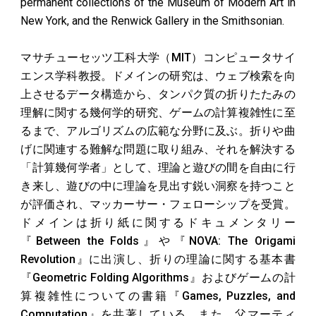
permanent collections of the
Museum of Modern Art
in
New York, and the
Renwick Gallery in the Smithsonian
.
マサチューセッツ工科大学（MIT）コンピュータサイ
エンス学科教授。ドメインの研究は、ウェブ検索を向
上させるデータ構造から、タンパク質の折りたたみの
理解に関する幾何学的研究、ゲームの計算複雑性に至
るまで、アルゴリズムの広範な分野に及ぶ。折りや曲
げに関連する難解な問題に取り組み、それを解決する
「計算幾何学者」として、理論と遊びの間を自由に行
き来し、遊びの中に理論を見出す鋭い洞察を持つこと
が評価され、マッカーサー・フェローシップを受賞。
ドメインは折り紙に関するドキュメンタリー
『Between the Folds』や『NOVA: The Origami
Revolution』に出演し、折りの理論に関する基本書
『Geometric Folding Algorithms』およびゲームの計
算複雑性についての書籍『Games, Puzzles, and
Computation』を共著している。また、父マーティ