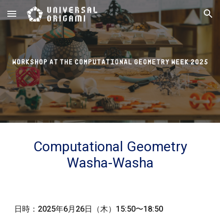
Skip to main content
Skip to navigation
Computational Geometry
Washa-Washa
日時：2025年
6
月
26
日（木）
15
:
50
〜1
8
:
5
0